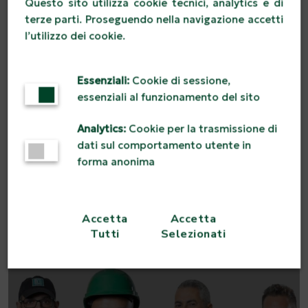
Questo sito utilizza cookie tecnici, analytics e di
terze parti. Proseguendo nella navigazione accetti
l’utilizzo dei cookie.
Essenziali:
Cookie di sessione,
essenziali al funzionamento del sito
UNA FAMIGLIA EXTRALARGE
Analytics:
Cookie per la trasmissione di
Un'unica grande famiglia che negli anni ha accolto
nuove realtà ed ampliato il proprio organico in maniera
dati sul comportamento utente in
continuativa.
forma anonima
Accetta
Accetta
Tutti
Selezionati