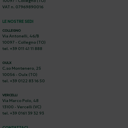
10097 - Collegno (TO)
VAT n. 07969890016
LE NOSTRE SEDI
COLLEGNO
Via Antonelli, 46/B
10097 - Collegno (TO)
tel. +39 011 41 11 888
OULX
C.so Montenero, 25
10056 - Oulx (TO)
tel. +39 0122 83 16 50
VERCELLI
Via Marco Polo, 48
13100 - Vercelli (VC)
tel. +39 0161 39 32 93
CONTATTACI